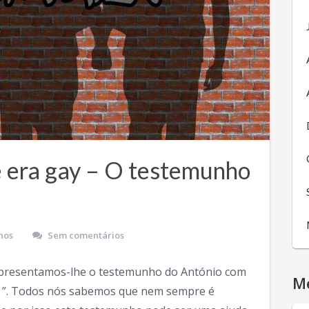
 era gay – O testemunho
hos
Sem comentários
presentamos-lhe o testemunho do António com
M
 ”. Todos nós sabemos que nem sempre é