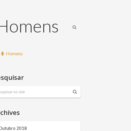
a Homens
Homens
squisar
chives
Outubro 2018